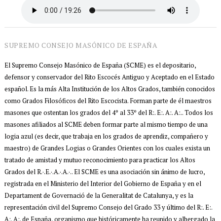
SUPREMO CONSEJO MASÓNICO DE ESPAÑA
El Supremo Consejo Masónico de España (SCME) es el depositario,
defensor y conservador del Rito Escocés Antiguo y Aceptado en el Estado
español. Es la más Alta Institución de los Altos Grados, también conocidos
como Grados Filosóficos del Rito Escocista. Forman parte de él maestros
masones que ostentan los grados del 4º al 33º del R:. E:. A:. A:.. Todos los
masones afiliados al SCME deben formar parte al mismo tiempo de una
logia azul (es decir, que trabaja en los grados de aprendiz, compañero y
maestro) de Grandes Logias o Grandes Orientes con los cuales exista un
tratado de amistad y mutuo reconocimiento para practicar los Altos
Grados del R.·.E.·.A.·.A.·.. El SCME es una asociación sin ánimo de lucro,
registrada en el Ministerio del Interior del Gobierno de España y en el
Departament de Governació de la Generalitat de Catalunya, y es la
representación civil del Supremo Consejo del Grado 33 y último del R:. E:.
A:. A:. de España, organismo que históricamente ha reunido y albergado la