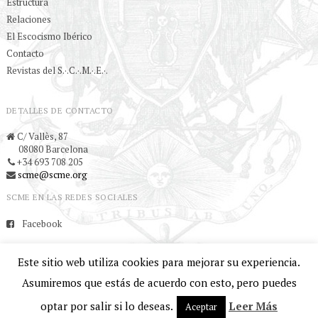
Estructura
Relaciones
El Escocismo Ibérico
Contacto
Revistas del S.·.C.·.M.·.E.·.
DETALLES DE CONTACTO
C/ Vallès, 87
08080 Barcelona
+34 693 708 205
scme@scme.org
SCME EN LAS REDES SOCIALES
Facebook
Este sitio web utiliza cookies para mejorar su experiencia.
© 2017 Supremo Consejo Masónico de
Asumiremos que estás de acuerdo con esto, pero puedes
España. Todos los derechos reservados |
optar por salir si lo deseas.
Leer Más
Aceptar
Aviso Legal