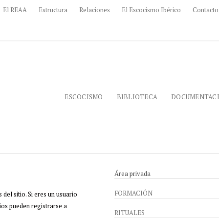
El REAA
Estructura
Relaciones
El Escocismo Ibérico
Contacto
ESCOCISMO
BIBLIOTECA
DOCUMENTAC
Área privada
FORMACIÓN
del sitio. Si eres un usuario
ios pueden registrarse a
RITUALES