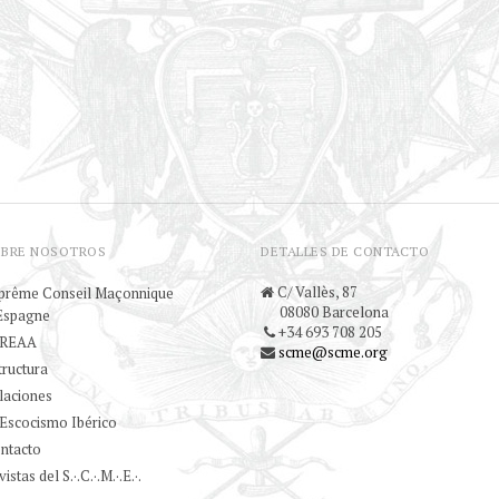
OBRE NOSOTROS
DETALLES DE CONTACTO
C/ Vallès, 87
prême Conseil Maçonnique
08080 Barcelona
Espagne
+34 693 708 205
 REAA
scme@scme.org
tructura
laciones
 Escocismo Ibérico
ntacto
istas del S.·.C.·.M.·.E.·.