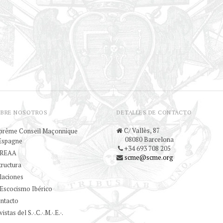
OBRE NOSOTROS
DETALLES DE CONTACTO
C/ Vallès, 87
prême Conseil Maçonnique
08080 Barcelona
Espagne
+34 693 708 205
 REAA
scme@scme.org
tructura
laciones
 Escocismo Ibérico
ntacto
istas del S.·.C.·.M.·.E.·.