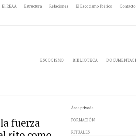
El REAA
Estructura
Relaciones
El Escocismo Ibérico
Contacto
ESCOCISMO
BIBLIOTECA
DOCUMENTAC
Área privada
la fuerza
FORMACIÓN
l rito como
RITUALES