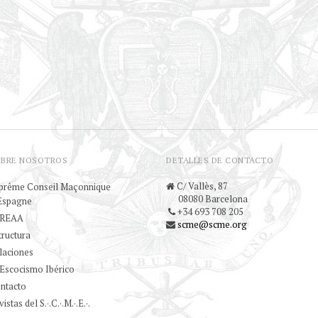
OBRE NOSOTROS
DETALLES DE CONTACTO
C/ Vallès, 87
prême Conseil Maçonnique
08080 Barcelona
Espagne
+34 693 708 205
 REAA
scme@scme.org
tructura
laciones
 Escocismo Ibérico
ntacto
istas del S.·.C.·.M.·.E.·.