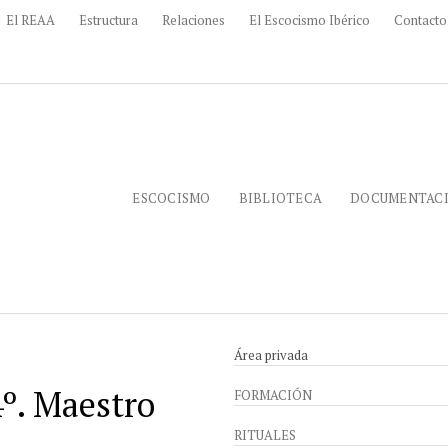
El REAA
Estructura
Relaciones
El Escocismo Ibérico
Contacto
ESCOCISMO
BIBLIOTECA
DOCUMENTAC
Área privada
4º. Maestro
FORMACIÓN
RITUALES